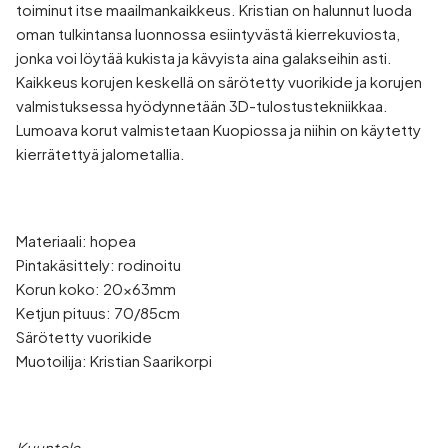
toiminut itse maailmankaikkeus. Kristian on halunnut luoda
oman tulkintansa luonnossa esiintyvästä kierrekuviosta,
jonka voi löytää kukista ja kävyista aina galakseihin asti.
Kaikkeus korujen keskellä on särötetty vuorikide ja korujen
valmistuksessa hyödynnetään 3D-tulostustekniikkaa.
Lumoava korut valmistetaan Kuopiossa ja niihin on käytetty
kierrätettyä jalometallia.
Materiaali: hopea
Pintakäsittely: rodinoitu
Korun koko: 20x63mm
Ketjun pituus: 70/85cm
Särötetty vuorikide
Muotoilija: Kristian Saarikorpi
Kuuntele,