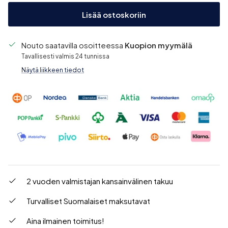
Lisää ostoskoriin
Nouto saatavilla osoitteessa
Kuopion myymälä
Tavallisesti valmis 24 tunnissa
Näytä liikkeen tiedot
2 vuoden valmistajan kansainvälinen takuu
Turvalliset Suomalaiset maksutavat
Aina ilmainen toimitus!