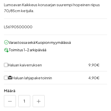
Lumoavan Kaikkeus korusarjan suurempi hopeinen riipus
70/85cm ketjulla.
L56190500000
Varastossa sekä Kuopion myymälässä
deployed_code_history
Toimitus 1-2 arkipäivää
Haluan kaiverruksen
9,90€
redeem
Haluan lahjapaketoinnin
4,90€
Määrä